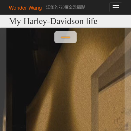
Wonder Wang
汪笙的720度全景攝影
Toggle
navigati
My Harley-Davidson life